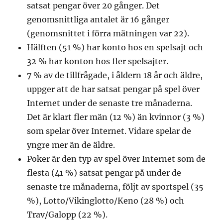
satsat pengar över 20 gånger. Det
genomsnittliga antalet är 16 gånger
(genomsnittet i förra mätningen var 22).
Hälften (51 %) har konto hos en spelsajt och
32 % har konton hos fler spelsajter.
7 % av de tillfrågade, i åldern 18 år och äldre,
uppger att de har satsat pengar på spel över
Internet under de senaste tre månaderna.
Det är klart fler män (12 %) än kvinnor (3 %)
som spelar över Internet. Vidare spelar de
yngre mer än de äldre.
Poker är den typ av spel över Internet som de
flesta (41 %) satsat pengar på under de
senaste tre månaderna, följt av sportspel (35
%), Lotto/Vikinglotto/Keno (28 %) och
Trav/Galopp (22 %).