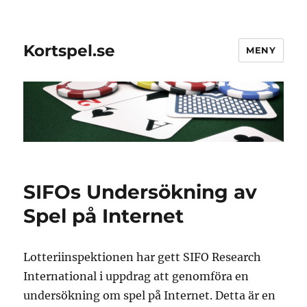
Kortspel.se
MENY
SIFOs Undersökning av
Spel på Internet
Lotteriinspektionen har gett SIFO Research
International i uppdrag att genomföra en
undersökning om spel på Internet. Detta är en