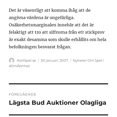
Det är väsentligt att komma ihåg att de
angivna värdena är ungefärliga.
Osäkerhetsmarginalen innebär att det är
felaktigt att tro att siffrorna från ett stickprov
är exakt desamma som skulle erhållits om hela
befolkningen besvarat frågan.
Författare
Publicerat
Kategorier
KortSpel.se
30 januari, 2007
Nyheter Om Spel i
den
AllmÃ¤nhet
Inläggsnavigering
FÖREGÅENDE
Lägsta Bud Auktioner Olagliga
Föregående
inlägg: