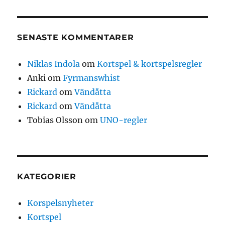
SENASTE KOMMENTARER
Niklas Indola
om
Kortspel & kortspelsregler
Anki
om
Fyrmanswhist
Rickard
om
Vändåtta
Rickard
om
Vändåtta
Tobias Olsson
om
UNO-regler
KATEGORIER
Korspelsnyheter
Kortspel