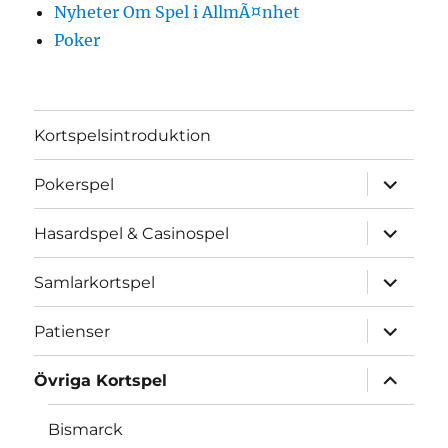
Nyheter Om Spel i AllmÃ¤nhet
Poker
Kortspelsintroduktion
expande
Pokerspel
underme
expande
Hasardspel & Casinospel
underme
expande
Samlarkortspel
underme
expande
Patienser
underme
expande
Övriga Kortspel
underme
Bismarck