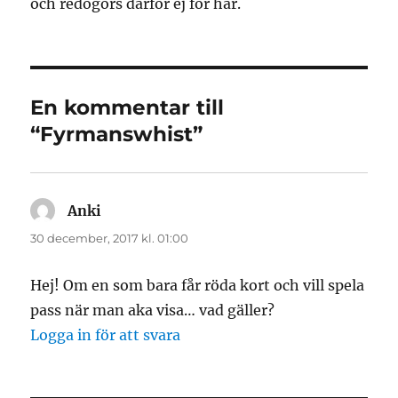
och redogörs därför ej för här.
En kommentar till
“Fyrmanswhist”
Anki
skriver:
30 december, 2017 kl. 01:00
Hej! Om en som bara får röda kort och vill spela
pass när man aka visa… vad gäller?
Logga in för att svara