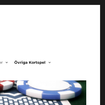
er
Övriga Kortspel