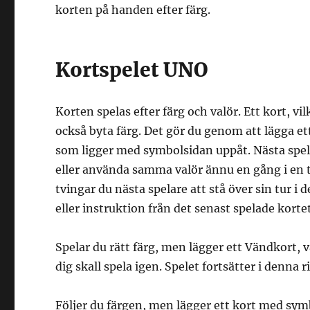
korten på handen efter färg.
Kortspelet UNO
Korten spelas efter färg och valör. Ett kort, v
också byta färg. Det gör du genom att lägga et
som ligger med symbolsidan uppåt. Nästa spela
eller använda samma valör ännu en gång i en tr
tvingar du nästa spelare att stå över sin tur i 
eller instruktion från det senast spelade kortet
Spelar du rätt färg, men lägger ett Vändkort, 
dig skall spela igen. Spelet fortsätter i denna r
Följer du färgen, men lägger ett kort med sym