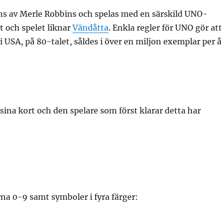
ns av Merle Robbins och spelas med en särskild UNO-
t och spelet liknar
Vändåtta
. Enkla regler för UNO gör at
 USA, på 80-talet, såldes i över en miljon exemplar per å
 sina kort och den spelare som först klarar detta har
na 0-9 samt symboler i fyra färger: