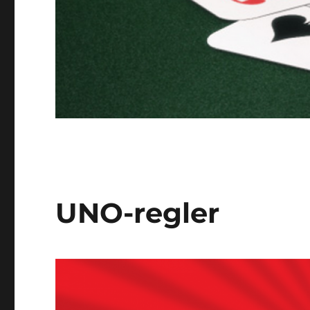
UNO-regler