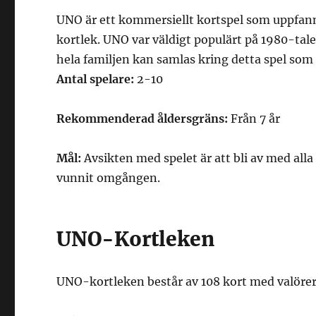
UNO är ett kommersiellt kortspel som uppfan
kortlek. UNO var väldigt populärt på 1980-tale
hela familjen kan samlas kring detta spel som i
Antal spelare:
2-10
Rekommenderad åldersgräns:
Från 7 år
Mål:
Avsikten med spelet är att bli av med alla
vunnit omgången.
UNO-Kortleken
UNO-kortleken består av 108 kort med valörer