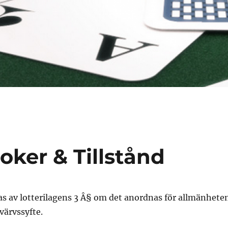
ker & Tillstånd
as av lotterilagens 3 Â§ om det anordnas för allmänhete
rvärvssyfte.