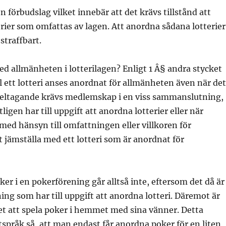
n förbudslag vilket innebär att det krävs tillstånd att
rier som omfattas av lagen. Att anordna sådana lotterier
 straffbart.
 allmänheten i lotterilagen? Enligt 1 Â§ andra stycket
ll ett lotteri anses anordnat för allmänheten även när det
 deltagande krävs medlemskap i en viss sammanslutning,
igen har till uppgift att anordna lotterier eller när
 med hänsyn till omfattningen eller villkoren för
t jämställa med ett lotteri som är anordnat för
ker i en pokerförening går alltså inte, eftersom det då är
g som har till uppgift att anordna lotteri. Däremot är
åtet att spela poker i hemmet med sina vänner. Detta
stspråk så, att man endast får anordna poker för en liten