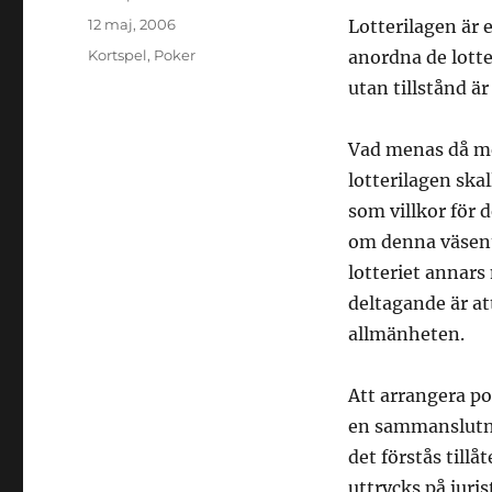
Publicerat
12 maj, 2006
Lotterilagen är e
den
Kategorier
Kortspel
,
Poker
anordna de lotte
utan tillstånd är
Vad menas då med
lotterilagen ska
som villkor för
om denna väsentl
lotteriet annars
deltagande är at
allmänheten.
Att arrangera po
en sammanslutnin
det förstås till
uttrycks på juri