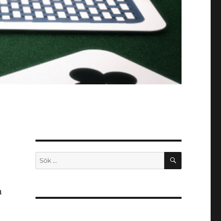
SÖK
Sök
efter:
n