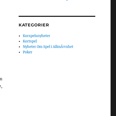
KATEGORIER
t
Korspelsnyheter
Kortspel
Nyheter Om Spel i AllmÃ¤nhet
Poker
om
e,